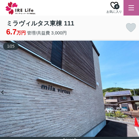
0
お気に入り
ミラヴィルタス東棟 111
6.7
万円
管理/共益費 3,000円
1
/
25