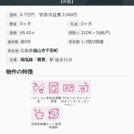
【外観】
6.7万円 管理/共益費 3,000円
賃料
0ヶ月
0ヶ月
敷金
礼金
65.42㎡
2LDK＋S(納戸)
面積
間取り
築5年
1-2階/2階建
築年数
所在階
広島県
福山市
千田町
所在地
福塩線
「
横尾
」駅 徒歩11分
交通
物件の特徴
バストイレ
室内洗濯機
TVモニタ
カウンター
別
置場
付きインタ
キッチン
ーホン
浴室乾燥機
ネット使用
料無料