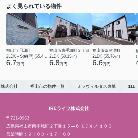
よく見られている物件
福山市千田町
福山市奈良津町
福山市東手城町３丁目
2LDK＋S(納戸) (65.42㎡)
2LDK (55.78㎡)
2LDK (50.15㎡)
1
6.7
6.6
6.8
万円
万円
万円
フ株式会社
福山市の物件一覧
ミラヴィルタス東棟
111
IREライフ株式会社
〒721-0963
広島県福山市南手城町２丁目１５―６ モデルノ １０３
営業時間：
９：００～１７：００