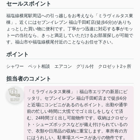
セールスポイント
福塩線横尾駅周辺への引っ越しをお考えなら「ミラヴィルタス東
棟」。近くにはセブンイレブン 福山千田町店(徒歩6分)がありち
ょっとした買い物に便利です。丁寧かつ迅速に対応する事がモッ
トーの当社なら、きっと満足していただけるお部屋探しが可能で
す。福山市や福塩線横尾付近のことならお任せ下さい。
ポイント
シャワー
ペット相談
エアコン
グリル付
クロゼット2ヶ所
担当者のコメント
「ミラヴィルタス東棟」：福山市エリアの新居にピ
ッタリ。セブンイレブン 福山千田町店まで徒歩6分
と近場にコンビニがあるのもポイント。出勤や通学
前の忙しい時間に大慌てでゴミ出しをしなくて済
む、24時間ゴミ出し可能物件です。収納はクロゼッ
ト・シューズボックスなどが備え付けられているの
で、衣類や日用品の収納に重宝します。車所有の方
にはうれしい、駐車場スペースがありの物件です。