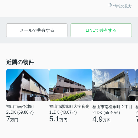
情報の見方
メールで共有する
LINEで共有する
近隣の物件
福山市駅家町大字倉光
福山市南今津町
福山市南松永町２丁目
1LDK (40.07㎡)
2LDK (69.86㎡)
2LDK (55.40㎡)
2
5.1
7
4.9
万円
万円
万円