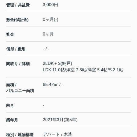
3,000円
管理 / 共益費
0ヶ月(-)
敷金(保証金)
0ヶ月
礼金
- / -
償却 / 敷引
2LDK＋S(納戸)
間取り / 詳細
LDK 11.0帖
/
洋室 7.3帖
/
洋室 5.4帖
/
S 2.1帖
65.42㎡ / -
面積 /
バルコニー面積
-
向き
2021年3月(築5年)
築年月
アパート / 木造
種別 / 建物構造