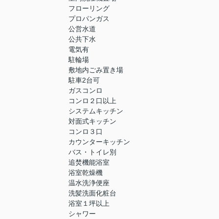
フローリング
プロパンガス
公営水道
公共下水
電気有
駐輪場
敷地内ごみ置き場
駐車2台可
ガスコンロ
コンロ２口以上
システムキッチン
対面式キッチン
コンロ３口
カウンターキッチン
バス・トイレ別
追焚機能浴室
浴室乾燥機
温水洗浄便座
洗髪洗面化粧台
浴室１坪以上
シャワー