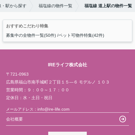
線・駅から探す
福塩線の物件一覧
福塩線 道上駅の物件一覧
おすすめこだわり特集
募集中の全物件一覧(50件)
ペット可物件特集(42件)
IREライフ株式会社
〒721-0963
広島県福山市南手城町２丁目１５―６ モデルノ １０３
営業時間：
９：００～１７：００
定休日：
水・土日・祝日
info@ire-life.com
メールアドレス：
会社概要