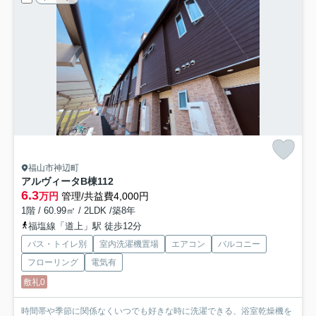
福山市神辺町
アルヴィータB棟
112
6.3
万円
管理/共益費4,000円
1階 / 60.99㎡ / 2LDK /築8年
福塩線「道上」駅 徒歩12分
バス・トイレ別
室内洗濯機置場
エアコン
バルコニー
フローリング
電気有
敷礼0
時間帯や季節に関係なくいつでも好きな時に洗濯できる、浴室乾燥機を