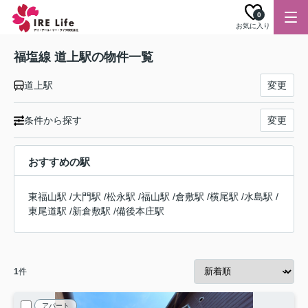
0
お気に入り
福塩線 道上駅の物件一覧
道上駅
変更
条件から探す
変更
おすすめの駅
東福山駅
/
大門駅
/
松永駅
/
福山駅
/
倉敷駅
/
横尾駅
/
水島駅
/
東尾道駅
/
新倉敷駅
/
備後本庄駅
1
件
アパート